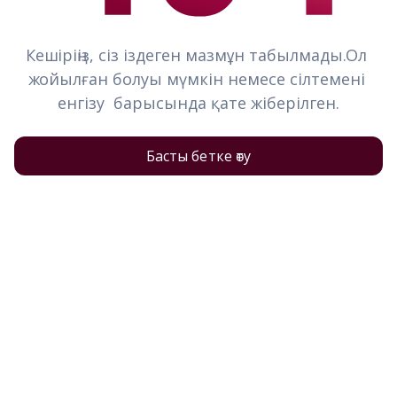
Кешіріңіз, сіз іздеген мазмұн табылмады.Ол 
жойылған болуы мүмкін немесе сілтемені 
енгізу  барысында қате жіберілген.
Басты бетке өту